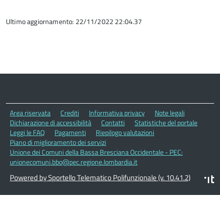
Ultimo aggiornamento: 22/11/2022 22:04.37
Area riservata
Crediti
Informativa privacy
Note legali
Dichiarazione di accessibilità
Contatti
Statistiche del portale
Leggi le FAQ
Pagamenti
Riepilogo valutazioni
Piano di miglioramento dei servizi
Unione dei Comuni della Bassa Bresciana Occidentale - PEC:
unionecomuni.bbo@pec.regione.lombardia.it
Powered by Sportello Telematico Polifunzionale (v. 10.41.2)