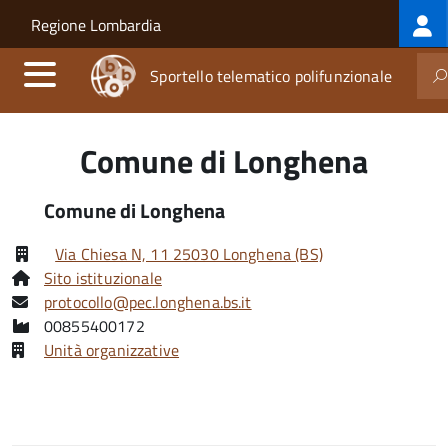
Log
Salta al contenuto principale
Skip to site navigation
Regione Lombardia
me
Sportello telematico polifunzionale
Comune di Longhena
Comune di Longhena
Via Chiesa N, 11 25030 Longhena (BS)
Sito istituzionale
protocollo@pec.longhena.bs.it
00855400172
Unità organizzative