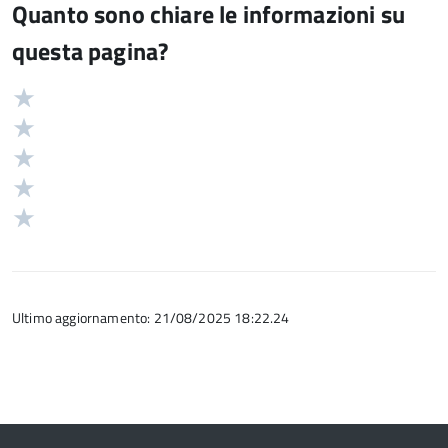
Quanto sono chiare le informazioni su
questa pagina?
Valuta
Valutazione
5
Valuta
stelle
4
Valuta
su
stelle
3
Valuta
5
su
stelle
2
Valuta
5
su
stelle
1
5
su
stelle
5
su
5
Ultimo aggiornamento: 21/08/2025 18:22.24