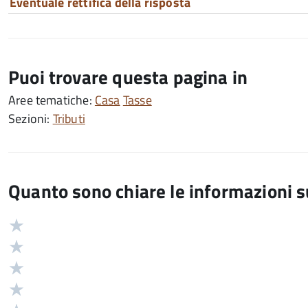
Eventuale rettifica della risposta
Puoi trovare questa pagina in
Aree tematiche:
Casa
Tasse
Sezioni:
Tributi
Quanto sono chiare le informazioni 
Valuta
Valutazione
5
Valuta
stelle
4
Valuta
su
stelle
3
Valuta
5
su
stelle